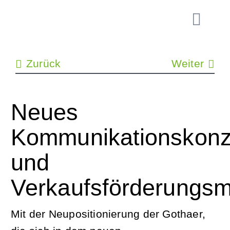
Zum
Inhalt
Toggl
springen
Navig
HOME
Zurück
Weiter
TEAM
Neues
LEISTUN
Kommunikationskonz
SPEZIAL
und
Verkaufsförderungsma
KUNDEN
Mit der Neupositionierung der Gothaer,
NEWS & 