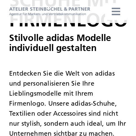
Zum
FIRMENLOGO
Inhalt
Togg
springen
Navig
HOME
Stilvolle adidas Modelle
individuell gestalten
TEAM
LEISTUN
Entdecken Sie die Welt von adidas
und personalisieren Sie Ihre
SPEZIALI
Lieblingsmodelle mit Ihrem
Firmenlogo. Unsere adidas-Schuhe,
KUNDEN
Textilien oder Accessoires sind nicht
nur stylish, sondern auch ideal, um Ihr
NEWS & 
Unternehmen sichtbar zu machen.