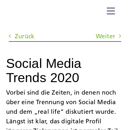
Zum
Inhalt
Togg
springen
Navig
HOME
Zurück
Weiter
TEAM
Social Media
LEISTUN
Trends 2020
SPEZIALI
Vorbei sind die Zeiten, in denen noch
über eine Trennung von Social Media
KUNDEN
und dem „real life“ diskutiert wurde.
Längst ist klar, das digitale Profil
NEWS & 