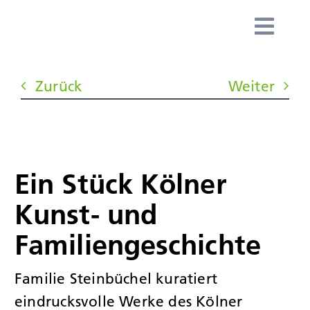
Zum
Inhalt
Togg
springen
Navig
HOME
Zurück
Weiter
TEAM
LEISTUN
Ein Stück Kölner
SPEZIALI
Kunst- und
Familiengeschichte
KUNDEN
Familie Steinbüchel kuratiert
NEWS & 
eindrucksvolle Werke des Kölner