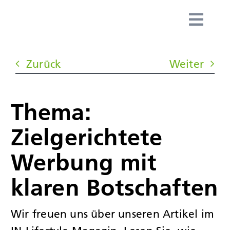
Zum
Inhalt
Togg
springen
Navig
HOME
Zurück
Weiter
TEAM
Thema:
LEISTUN
Zielgerichtete
SPEZIALI
Werbung mit
klaren Botschaften
KUNDEN
Wir freuen uns über unseren Artikel im
NEWS & 