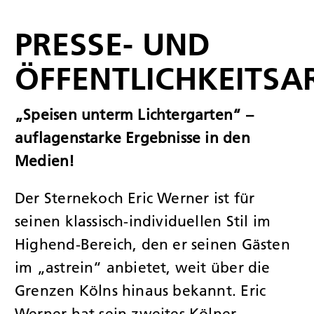
JOBS
PRESSE- UND
ÖFFENTLICHKEITSA
KONTAK
„Speisen unterm Lichtergarten“ –
auflagenstarke Ergebnisse in den
Medien!
Der Sternekoch Eric Werner ist für
seinen klassisch-individuellen Stil im
Highend-Bereich, den er seinen Gästen
im „astrein“ anbietet, weit über die
Grenzen Kölns hinaus bekannt. Eric
Werner hat sein zweites Kölner